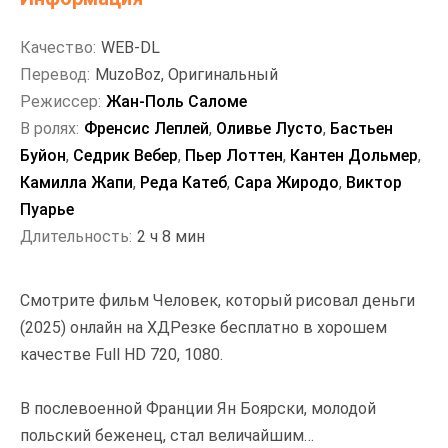
Качество:
WEB-DL
Перевод:
MuzoBoz, Оригинальный
Режиссер:
Жан-Поль Саломе
В ролях:
Френсис Леплей
,
Оливье Лусто
,
Бастьен
Буйон
,
Седрик Вебер
,
Пьер Лоттен
,
Кантен Дольмер
,
Камилла Жапи
,
Реда Катеб
,
Сара Жиродо
,
Виктор
Пуарье
Длительность:
2 ч 8 мин
Смотрите фильм Человек, который рисовал деньги
(2025) онлайн на ХДРезке бесплатно в хорошем
качестве Full HD 720, 1080.
В послевоенной Франции Ян Боярски, молодой
польский беженец, стал величайшим