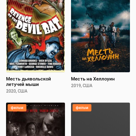
Месть дьявольской
Месть на Хеллоуин
летучей мыши
2019, США
2020, США
фильм
фильм