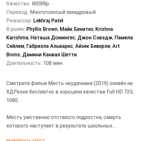
Качество:
WEBRip
Перевод:
Многоголосый закадровый
Режиссер:
Lekhraj Patel
В ролях:
Phyllis Brown
,
Майк Бенитез
,
Krishna
Karishma
,
Наташа Домингес
,
Джон Сэвэдж
,
Памела
Сейлем
,
Габриэла Альварес
,
Айзек Беверли
,
Art
Bivins
,
Дамини Канвал Шетти
Длительность:
108 мин.
Смотрите фильм Месть неудачника (2019) онлайн на
ХДРезке бесплатно в хорошем качестве Full HD 720,
1080.
Месть умственно отсталого подростка, смерть
которого наступает в результате школьных
издевательств.