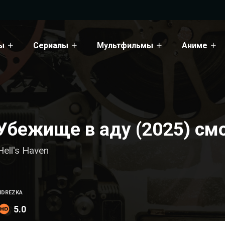
ы
Сериалы
Мультфильмы
Аниме
Убежище в аду (2025) см
Hell's Haven
HDREZKA
5.0