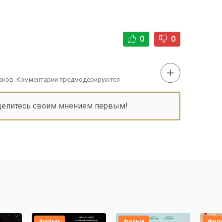
0
0
наков. Комментарии предмодерируются
делитесь своим мнением первым!
фильм
фильм
фил