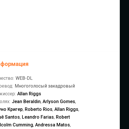
нформация
чество:
WEB-DL
ревод:
Многоголосый закадровый
жиссер:
Allan Riggs
олях:
Jean Beraldin
,
Arlyson Gomes
,
уно Кригер
,
Roberto Rios
,
Allan Riggs
,
uê Santos
,
Leandro Farias
,
Robert
lcolm Cumming
,
Andressa Matos
,