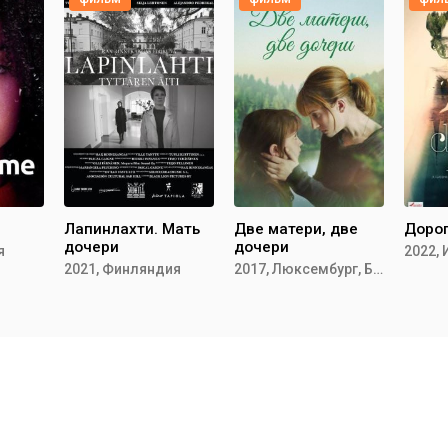
Лапинлахти. Мать
Две матери, две
Доро
дочери
дочери
я
2022,
2021, Финляндия
2017, Люксембург, Бельгия, Франция