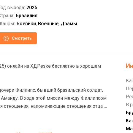
Год выхода:
2025
Страна:
Бразилия
Жанры:
Боевики
,
Военные
,
Драмы
Смотреть
И
сплатно в хорошем
Ка
Пе
 дочери Филлипс, бывший бразильский солдат,
Ре
 Аманду. В ходе этой миссии между Филлипсом
В р
я отношения, напоминающие отношения отца и
Бр
Ka
Ma