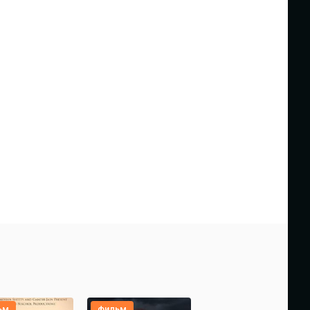
ьм
фильм