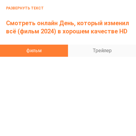
счастья. С тех пор его единственная цель —
РАЗВЕРНУТЬ ТЕКСТ
отомстить тем, кто отнял его жизнь.
Смотреть онлайн День, который изменил
всё (фильм 2024) в хорошем качестве HD
фильм
Трейлер