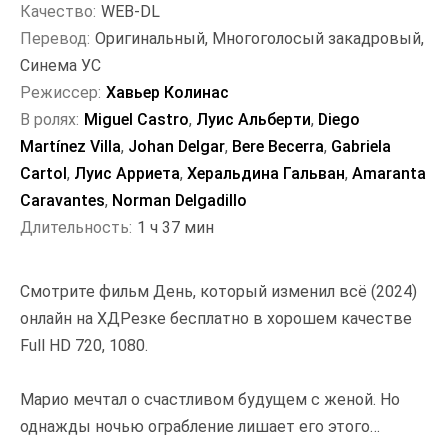
Качество:
WEB-DL
Перевод:
Оригинальный, Многоголосый закадровый,
Синема УС
Режиссер:
Хавьер Колинас
В ролях:
Miguel Castro
,
Луис Альберти
,
Diego
Martínez Villa
,
Johan Delgar
,
Bere Becerra
,
Gabriela
Cartol
,
Луис Арриета
,
Херальдина Гальван
,
Amaranta
Caravantes
,
Norman Delgadillo
Длительность:
1 ч 37 мин
Смотрите фильм День, который изменил всё (2024)
онлайн на ХДРезке бесплатно в хорошем качестве
Full HD 720, 1080.
Марио мечтал о счастливом будущем с женой. Но
однажды ночью ограбление лишает его этого