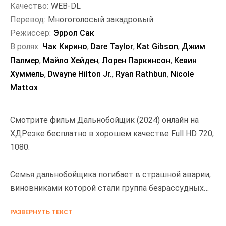
Качество:
WEB-DL
Перевод:
Многоголосый закадровый
Режиссер:
Эррол Сак
В ролях:
Чак Кирино
,
Dare Taylor
,
Kat Gibson
,
Джим
Палмер
,
Майло Хейден
,
Лорен Паркинсон
,
Кевин
Хуммель
,
Dwayne Hilton Jr.
,
Ryan Rathbun
,
Nicole
Mattox
Смотрите фильм Дальнобойщик (2024) онлайн на
ХДРезке бесплатно в хорошем качестве Full HD 720,
1080.
Семья дальнобойщика погибает в страшной аварии,
виновниками которой стали группа безрассудных
подростков. Спасённый из обломков и вылеченный
РАЗВЕРНУТЬ ТЕКСТ
таинственным стариком, дальнобойщик жестоко