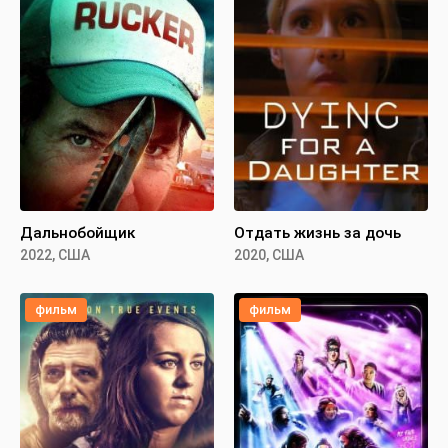
Дальнобойщик
Отдать жизнь за дочь
2022, США
2020, США
фильм
фильм