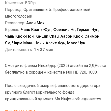
Качество:
BDRip
Перевод:
Оригинальный, Профессиональный
многоголосый
Режиссер:
Алан Мак
В ролях:
Чань Квань-Фун
,
Френсис Нг
,
Герман Чун
,
Чань Квок-Пон
,
Ka-Lun Chau
,
Аарон Квок
,
Саймон
Ям
,
Чарм Мань Чань
,
Алекс Фун
,
Макс Чун
Длительность:
1 ч 37 мин
Смотрите фильм Инсайдер (2025) онлайн на ХДРезке
бесплатно в хорошем качестве Full HD 720, 1080.
После загадочной смерти финансового директора
крупного благотворительного фонда
принципиальный адвокат Ма Инфэн объединяется с
полицейским О Динбоном, чтобы докопаться до