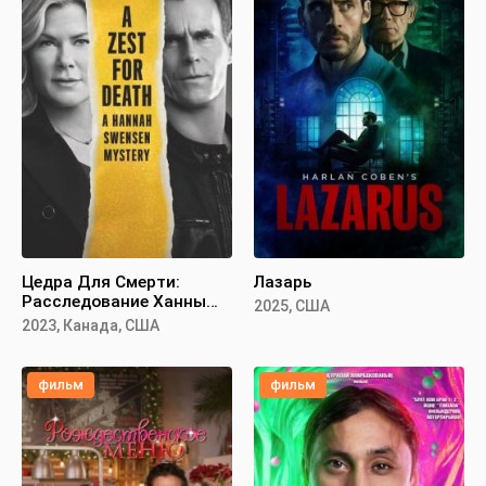
Цедра Для Смерти:
Лазарь
Расследование Ханны
2025, США
Свенсен
2023, Канада, США
фильм
фильм