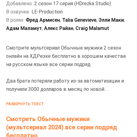
Добавлено:
2 сезон 17 серия (HDrezka Studio)
В озвучке:
LE-Production
В ролях:
Фред Армисен
,
Talia Genevieve
,
Элли Маки
,
Адам Маламут
,
Алекс Райан
,
Craig Malamut
Смотрите мультсериал Обычные мужики 2 сезон
онлайн на ХДРезке бесплатно в хорошем качестве
на русском языке все серии подряд.
Два брата потеряли работу из-за автоматизации и
получили 3000 долларов в месяц по новой
программе базового дохода, что позволило им
РАЗВЕРНУТЬ ТЕКСТ
использовать свободное время и свободные деньги,
чтобы найти цель в мире, где они больше не нужны.
Смотреть Обычные мужики
(мультсериал 2024) все серии подряд
бесплатно