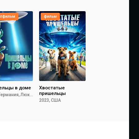
ьтфильм
фильм
ельцы в доме
Хвостатые
пришельцы
2018, Германия, Люксембург, Дания,
2023, США