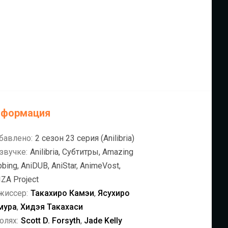
нформация
бавлено:
2 сезон 23 серия (Anilibria)
звучке:
Anilibria, Субтитры, Amazing
bing, AniDUB, AniStar, AnimeVost,
ZA Project
жиссер:
Такахиро Камэи
,
Ясухиро
мура
,
Хидэя Такахаси
олях:
Scott D. Forsyth
,
Jade Kelly