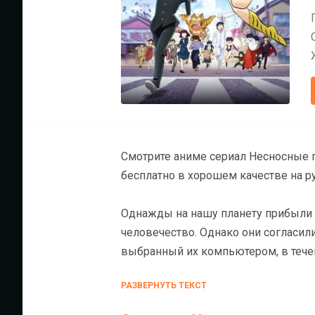
Смотрите аниме сериал Несносные 
бесплатно в хорошем качестве на р
Однажды на нашу планету прибыли 
человечество. Однако они согласил
выбранный их компьютером, в тече
лидера, Лам. Выбором компьютера 
РАЗВЕРНУТЬ ТЕКСТ
верил в его успех, но его подруга 
него замуж…