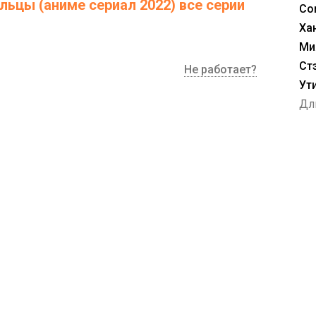
ьцы (аниме сериал 2022) все серии
Co
Ха
Ми
Ст
Не работает?
Ут
Дл