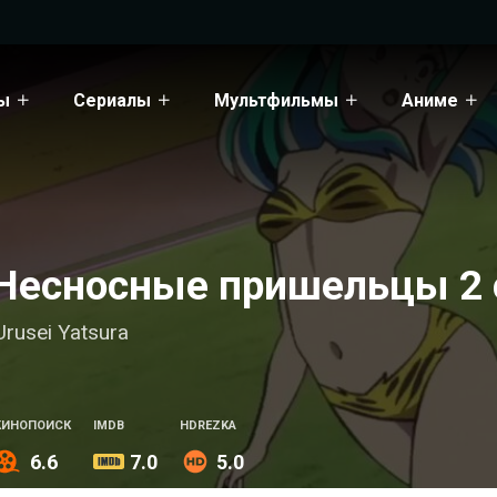
ы
Сериалы
Мультфильмы
Аниме
Несносные пришельцы 2 с
Urusei Yatsura
КИНОПОИСК
IMDB
HDREZKA
6.6
7.0
5.0