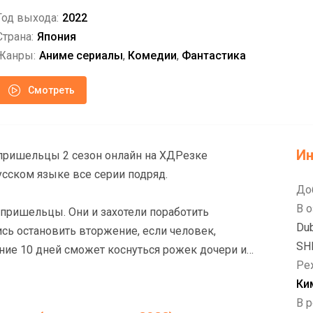
Год выхода:
2022
Страна:
Япония
Жанры:
Аниме сериалы
,
Комедии
,
Фантастика
Смотреть
И
пришельцы 2 сезон онлайн на ХДРезке
усском языке все серии подряд.
До
В о
пришельцы. Они и захотели поработить
Dub
ись остановить вторжение, если человек,
SHI
ние 10 дней сможет коснуться рожек дочери их
Ре
стал старшеклассник Атару Моробоши. Никто не
Ки
Шинобу Мияке обещала в случае победы выйти за
В р