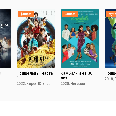
фильм
фильм
мул
з
Пришельцы. Часть
Камбили и её 30
Приш
1
лет
2022, Корея Южная
2020, Нигерия