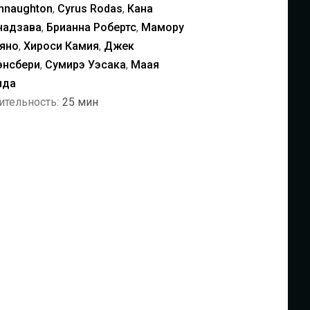
nnaughton
,
Cyrus Rodas
,
Кана
надзава
,
Брианна Робертс
,
Мамору
яно
,
Хироси Камия
,
Джек
энсбери
,
Сумирэ Уэсака
,
Маая
ида
ительность:
25 мин