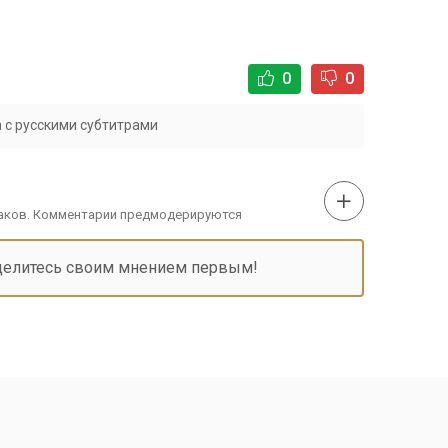
0
0
 с русскими субтитрами
наков. Комментарии предмодерируются
делитесь своим мнением первым!