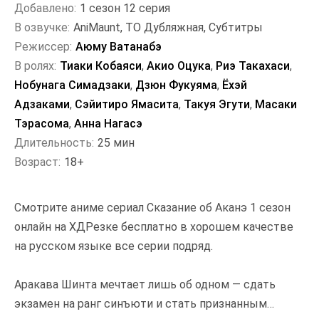
Добавлено:
1 сезон 12 серия
В озвучке:
AniMaunt, ТО Дубляжная, Субтитры
Режиссер:
Аюму Ватанабэ
В ролях:
Тиаки Кобаяси
,
Акио Оцука
,
Риэ Такахаси
,
Нобунага Симадзаки
,
Дзюн Фукуяма
,
Ёхэй
Адзаками
,
Сэйитиро Ямасита
,
Такуя Эгути
,
Масаки
Тэрасома
,
Анна Нагасэ
Длительность:
25 мин
Возраст:
18+
Смотрите аниме сериал Сказание об Аканэ 1 сезон
онлайн на ХДРезке бесплатно в хорошем качестве
на русском языке все серии подряд.
Аракава Шинта мечтает лишь об одном — сдать
экзамен на ранг синъюти и стать признанным