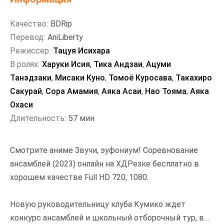
Качество:
BDRip
Перевод:
AniLiberty
Режиссер:
Тацуя Исихара
В ролях:
Харуки Исия
,
Тика Андзаи
,
Ацуми
Танэдзаки
,
Мисаки Куно
,
Томоё Куросава
,
Такахиро
Сакурай
,
Сора Амамия
,
Аяка Асаи
,
Нао Тояма
,
Аяка
Охаси
Длительность:
57 мин
Смотрите аниме Звучи, эуфониум! Соревнование
ансамблей (2023) онлайн на ХДРезке бесплатно в
хорошем качестве Full HD 720, 1080.
Новую руководительницу клуба Кумико ждет
конкурс ансамблей и школьный отборочный тур, в