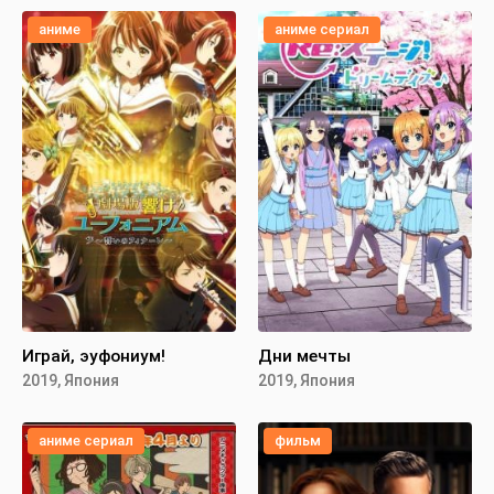
аниме
аниме сериал
Играй, эуфониум!
Дни мечты
2019, Япония
2019, Япония
аниме сериал
фильм