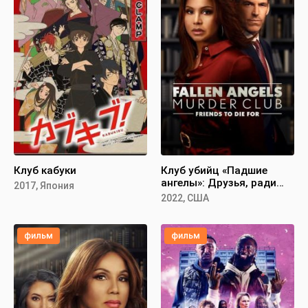
Клуб кабуки
Клуб убийц «Падшие
ангелы»: Друзья, ради
2017, Япония
которых стоит умереть
2022, США
фильм
фильм