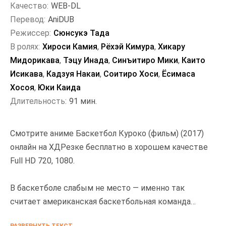
Качество:
WEB-DL
Перевод:
AniDUB
Режиссер:
Сюнсукэ Тада
В ролях:
Хироси Камия
,
Рёхэй Кимура
,
Хикару
Мидорикава
,
Тэцу Инада
,
Синъитиро Мики
,
Каито
Исикава
,
Кадзуя Накаи
,
Соитиро Хоси
,
Ёсимаса
Хосоя
,
Юки Каида
Длительность:
91 мин.
Смотрите аниме Баскетбол Куроко (фильм) (2017)
онлайн на ХДРезке бесплатно в хорошем качестве
Full HD 720, 1080.
В баскетболе слабым не место — именно так
считает американская баскетбольная команда
Jabberwock, которая прибыла с визитом в Японию.