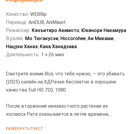
Качество:
WEBRip
Перевод:
AniDUB, AniMaunt
Режиссер:
Кэнъитиро Акимото
,
Юкинори Накамура
В ролях:
Мо Тюгакусэи
,
Hiccorohee
,
Аи Миками
,
Нацуки Ханаэ
,
Кана Ханадзава
Длительность:
1 ч 26 мин
Смотрите аниме Всё, что тебе нужно, — это убивать
(2025) онлайн на ХДРезке бесплатно в хорошем
качестве Full HD 720, 1080.
После вторжения неизвестного растения из
космоса Рита оказывается в петле времени,
вынужденная переживать один и тот же день снова
РАЗВЕРНУТЬ ТЕКСТ
и снова. С каждым новым циклом она учится. Она