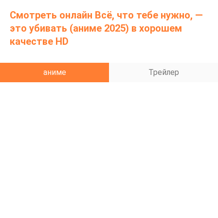
сражается. Её воспоминания и опыт оттачивают её
Смотреть онлайн Всё, что тебе нужно, —
навыки, превращая её в грозного воина. Однако
это убивать (аниме 2025) в хорошем
бесконечный цикл смерти и одиночества начинает
качестве HD
её изматывать. Но затем она встречает Кэйджи. «Я
тоже повторяю этот день», — говорит он. Две
аниме
Трейлер
заблудшие души, попавшие в бесконечную войну.
Может ли их встреча изменить судьбу?